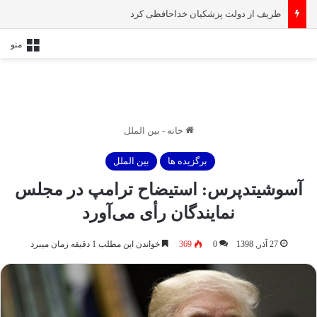
پیام تشکر رهبر انقلاب از کاروان ورزشی ایران در المپیک ۲۰۲۴ پاریس
منو
خانه
-
بین الملل
برگزیده ها
بین الملل
آسوشیتدپرس: استیضاح ترامپ در مجلس
نمایندگان رأی می‌آورد
27 آذر, 1398
0
369
خواندن این مطلب 1 دقیقه زمان میبرد