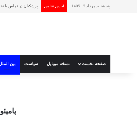
پنجشنبه, مرداد 15 1405
آخرین عناوین
صفحه نخست
نسخه موبایل
سیاست
بین الملل
پامپئ