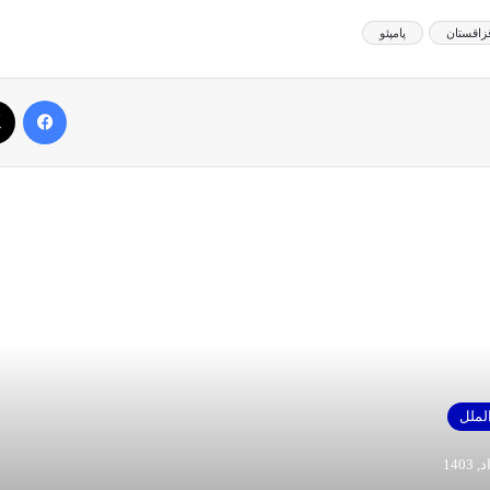
زاقستان
پامپئو
فیس بوک
بعدی را بخوانید
بین الملل
10 مرداد, 1403