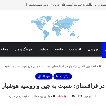
ورزشی
اقتصاد
جامعه
حوادث
فرهنگ و هنر
مجله آ
خانه
-
بین الملل
-
پامپئو در قزاقستان: نسبت به چین و روسیه هوشیار باشید
برگزیده ها
بین الملل
و در قزاقستان: نسبت به چین و روسیه هوشیار ب
13 بهمن, 1398
0
425
خواندن این مطلب 1 دقیقه زمان میبرد