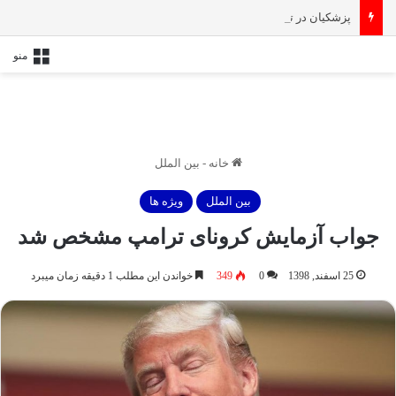
پزشکیان در تماس با نخست‌ وزیر انگلیس: حمایت کشور‌های غربی از رژیم صهیونیستی امنیت منطقه و جهان را به خطر انداخته است
منو
خانه
-
بین الملل
بین الملل
ویژه ها
جواب آزمایش کرونای ترامپ مشخص شد
25 اسفند, 1398
0
349
خواندن این مطلب 1 دقیقه زمان میبرد