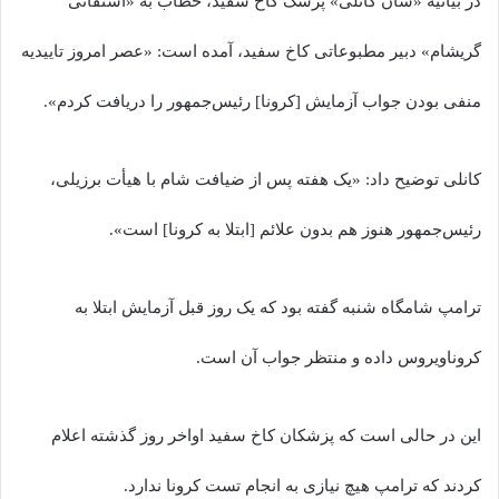
در بیانیه «شان کانلی» پزشک کاخ سفید، خطاب به «استفانی
گریشام» دبیر مطبوعاتی کاخ سفید، آمده است: «عصر امروز تاییدیه
منفی بودن جواب آزمایش [کرونا] رئیس‌جمهور را دریافت کردم».
کانلی توضیح داد: «یک هفته پس از ضیافت شام با هیأت برزیلی،
رئیس‌جمهور هنوز هم بدون علائم [ابتلا به کرونا] است».
ترامپ شامگاه شنبه گفته بود که یک روز قبل آزمایش ابتلا به
کروناویروس داده و منتظر جواب آن است.
این در حالی است که پزشکان کاخ سفید اواخر روز گذشته اعلام
کردند که ترامپ هیچ نیازی به انجام تست کرونا ندارد.