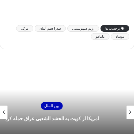
برچسب ها
رژیم صهیونیستی
صدراعظم آلمان
مرکل
موساد
نتانیاهو
بین الملل
آمریکا از کویت به الحشد الشعبی عراق حمله کرد