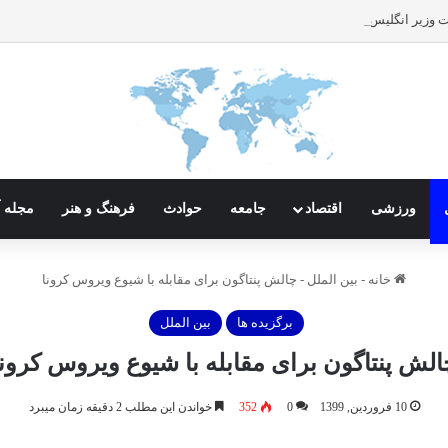
ورزشی
اقتصاد
جامعه
حوادث
فرهنگ و هنر
مجله آ
خانه
-
بین الملل
-
چالش پنتاگون برای مقابله با شیوع ویروس کرونا
برگزیده ها
بین الملل
الش پنتاگون برای مقابله با شیوع ویروس کرونا
10 فروردین, 1399
0
352
خواندن این مطلب 2 دقیقه زمان میبرد