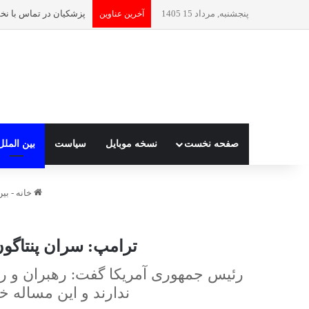
پنجشنبه, مرداد 15 1405
آخرین عناوین
صفحه نخست
نسخه موبایل
سیاست
بین الملل
خانه
-
بین
ترامپ: سران پنتاگون
رئیس جمهوری آمریکا گفت: رهبران و روس
ندارند و این مساله 