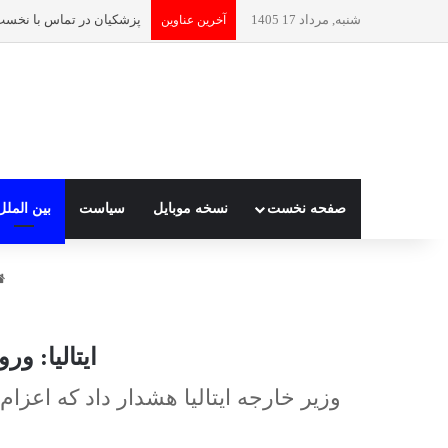
شنبه, مرداد 17 1405
آخرین عناوین
صفحه نخست
نسخه موبایل
سیاست
بین الملل
ایتالیا: و
وزیر خارجه ایتالیا هشدار داد که اعزا