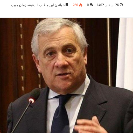
26 اسفند, 1402
0
260
خواندن این مطلب 1 دقیقه زمان میبرد