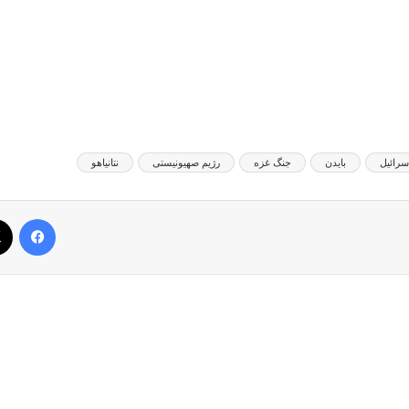
سرائیل
بایدن
جنگ غزه
رژیم صهیونیستی
نتانیاهو
فیس بوک
بعدی را بخوانید